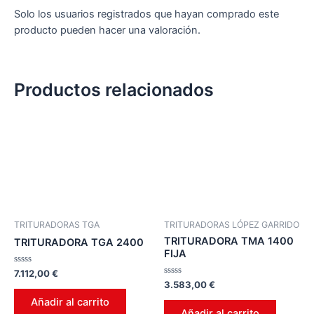
Solo los usuarios registrados que hayan comprado este
producto pueden hacer una valoración.
Productos relacionados
TRITURADORAS TGA
TRITURADORAS LÓPEZ GARRIDO
TRITURADORA TMA 1400
TRITURADORA TGA 2400
FIJA
Valorado
7.112,00
€
en
Valorado
3.583,00
€
0
en
de
0
Añadir al carrito
5
de
Añadir al carrito