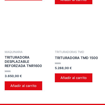
5
MAQUINARIA
TRITURADORAS TMD
TRITURADORA
TRITURADORA TMD 1500
DESPLAZABLE
REFORZADA TNR1600
Valorado
5.288,00
€
en
0
Valorado
3.650,00
€
de
Añadir al carrito
en
5
0
de
Añadir al carrito
5