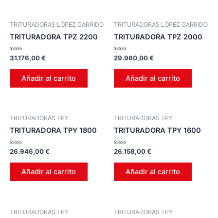
TRITURADORAS LÓPEZ GARRIDO
TRITURADORAS LÓPEZ GARRIDO
TRITURADORA TPZ 2200
TRITURADORA TPZ 2000
Valorado
Valorado
31.176,00
€
29.960,00
€
en
en
0
0
de
de
Añadir al carrito
Añadir al carrito
5
5
TRITURADORAS TPY
TRITURADORAS TPY
TRITURADORA TPY 1800
TRITURADORA TPY 1600
Valorado
Valorado
26.946,00
€
26.158,00
€
en
en
0
0
de
de
Añadir al carrito
Añadir al carrito
5
5
TRITURADORAS TPY
TRITURADORAS TPY