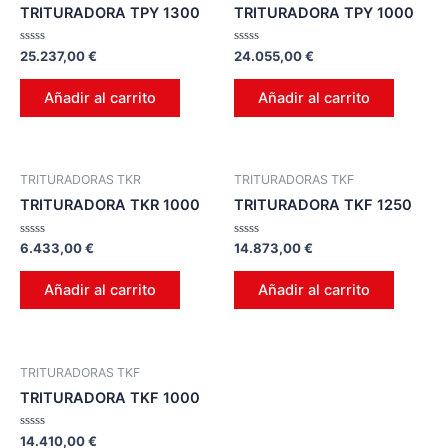
TRITURADORA TPY 1300
TRITURADORA TPY 1000
Valorado
Valorado
25.237,00
€
24.055,00
€
en
en
0
0
de
de
Añadir al carrito
Añadir al carrito
5
5
TRITURADORAS TKR
TRITURADORAS TKF
TRITURADORA TKR 1000
TRITURADORA TKF 1250
Valorado
Valorado
6.433,00
€
14.873,00
€
en
en
0
0
de
de
Añadir al carrito
Añadir al carrito
5
5
TRITURADORAS TKF
TRITURADORA TKF 1000
Valorado
14.410,00
€