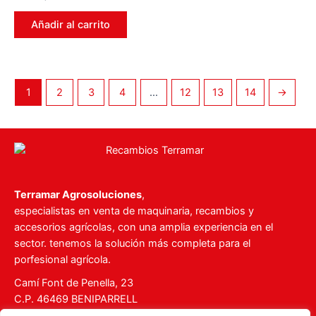
en
0
de
Añadir al carrito
5
1
2
3
4
…
12
13
14
→
Terramar Agrosoluciones
,
especialistas en venta de maquinaria, recambios y
accesorios agrícolas, con una amplia experiencia en el
sector. tenemos la solución más completa para el
porfesional agrícola.
Camí Font de Penella, 23
C.P. 46469 BENIPARRELL
Tel. 960 727 112