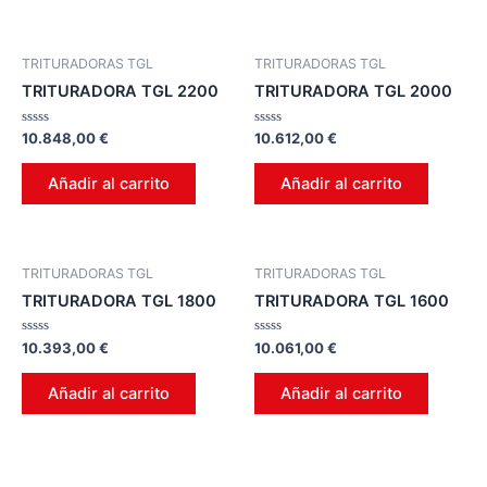
TRITURADORAS TGL
TRITURADORAS TGL
TRITURADORA TGL 2200
TRITURADORA TGL 2000
Valorado
Valorado
10.848,00
€
10.612,00
€
en
en
0
0
de
de
Añadir al carrito
Añadir al carrito
5
5
TRITURADORAS TGL
TRITURADORAS TGL
TRITURADORA TGL 1800
TRITURADORA TGL 1600
Valorado
Valorado
10.393,00
€
10.061,00
€
en
en
0
0
de
de
Añadir al carrito
Añadir al carrito
5
5