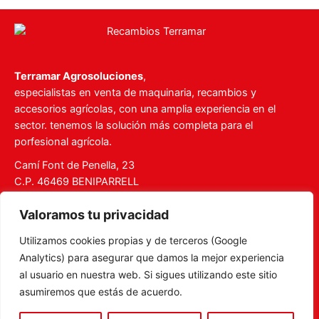
Terramar Agrosoluciones
,
especialistas en venta de maquinaria, recambios y
accesorios agrícolas, con una amplia experiencia en el
sector. tenemos la solución más completa para el
porfesional agrícola.
Camí Font de Penella, 23
C.P. 46469 BENIPARRELL
Tel. 960 727 112
Valoramos tu privacidad
ventas@recambiosterramar.com
Utilizamos cookies propias y de terceros (Google
Mi Cuenta
Analytics) para asegurar que damos la mejor experiencia
Carrito
al usuario en nuestra web. Si sigues utilizando este sitio
asumiremos que estás de acuerdo.
Aviso legal
Política de privacidad