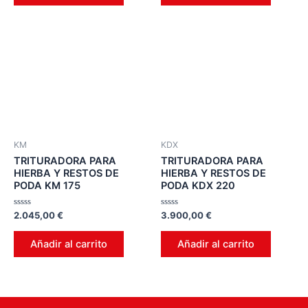
KM
KDX
TRITURADORA PARA
TRITURADORA PARA
HIERBA Y RESTOS DE
HIERBA Y RESTOS DE
PODA KM 175
PODA KDX 220
Valorado
Valorado
2.045,00
€
3.900,00
€
en
en
0
0
de
de
Añadir al carrito
Añadir al carrito
5
5