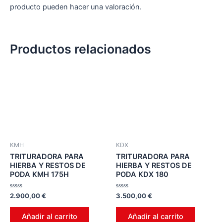
producto pueden hacer una valoración.
Productos relacionados
KMH
KDX
TRITURADORA PARA
TRITURADORA PARA
HIERBA Y RESTOS DE
HIERBA Y RESTOS DE
PODA KMH 175H
PODA KDX 180
Valorado
Valorado
2.900,00
€
3.500,00
€
en
en
0
0
de
de
Añadir al carrito
Añadir al carrito
5
5