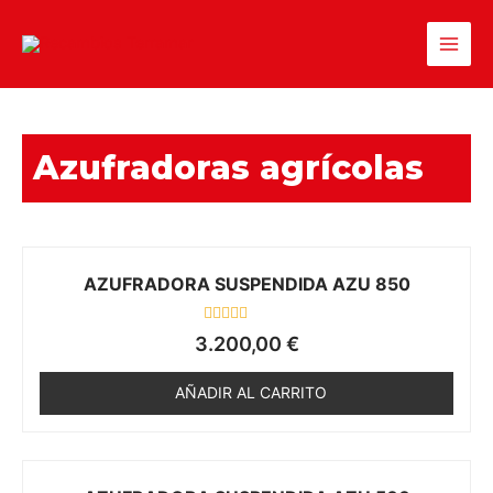
Azufradoras agrícolas
AZUFRADORA SUSPENDIDA AZU 850
V
3.200,00
€
a
l
o
AÑADIR AL CARRITO
r
a
d
o
e
n
0