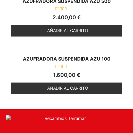
AZUFRADORA SUSPENDIDA AZU 500
d
e
5
V
2.400,00
€
a
l
o
AÑADIR AL CARRITO
r
a
d
o
e
n
0
AZUFRADORA SUSPENDIDA AZU 100
d
e
5
V
1.600,00
€
a
l
o
AÑADIR AL CARRITO
r
a
d
o
e
n
0
d
e
5