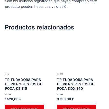
Solo los usuarios registrados que hayan comprado este
producto pueden hacer una valoración.
Productos relacionados
KS
KDX
TRITURADORA PARA
TRITURADORA PARA
HIERBA Y RESTOS DE
HIERBA Y RESTOS DE
PODA KS 115
PODA KDX 140
Valorado
Valorado
1.520,00
€
3.190,00
€
en
en
0
0
de
de