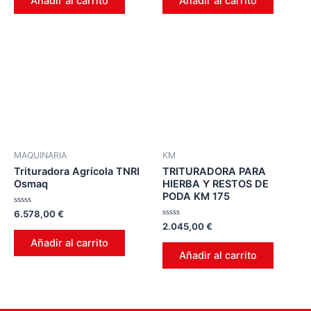
Añadir al carrito
Añadir al carrito
5
5
MAQUINARIA
KM
Trituradora Agrícola TNRI
TRITURADORA PARA
Osmaq
HIERBA Y RESTOS DE
PODA KM 175
Valorado
6.578,00
€
en
Valorado
2.045,00
€
0
en
de
Añadir al carrito
0
5
de
Añadir al carrito
5