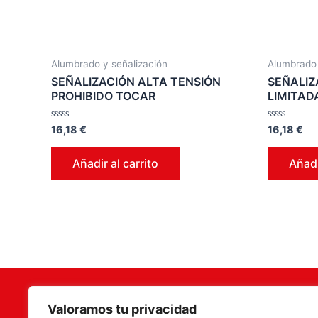
Alumbrado y señalización
Alumbrado 
SEÑALIZACIÓN ALTA TENSIÓN
SEÑALIZ
PROHIBIDO TOCAR
LIMITAD
Valorado
Valorado
16,18
€
16,18
€
en
en
0
0
de
de
Añadir al carrito
Añadi
5
5
Valoramos tu privacidad