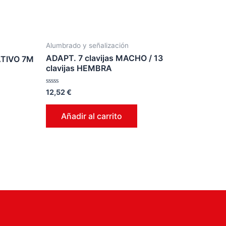
Alumbrado y señalización
ADAPT. 7 clavijas MACHO / 13
ATIVO 7M
clavijas HEMBRA
Valorado
12,52
€
en
0
de
Añadir al carrito
5