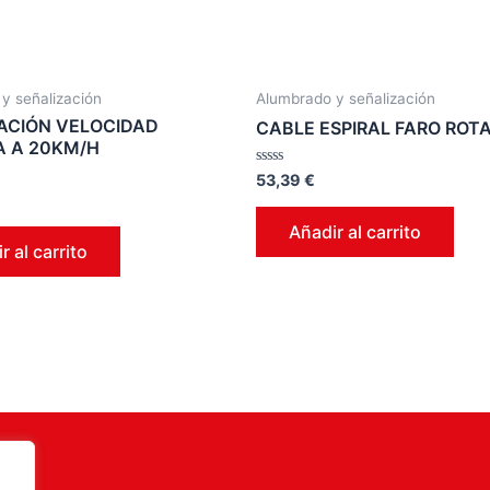
y señalización
Alumbrado y señalización
ACIÓN VELOCIDAD
CABLE ESPIRAL FARO ROT
A A 20KM/H
Valorado
53,39
€
en
0
de
Añadir al carrito
5
r al carrito