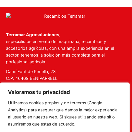
Terramar Agrosoluciones
,
especialistas en venta de maquinaria, recambios y
accesorios agrícolas, con una amplia experiencia en el
sector. tenemos la solución más completa para el
porfesional agrícola.
Camí Font de Penella, 23
C.P. 46469 BENIPARRELL
Tel. 960 727 112
Valoramos tu privacidad
ventas@recambiosterramar.com
Utilizamos cookies propias y de terceros (Google
Mi Cuenta
Analytics) para asegurar que damos la mejor experiencia
Carrito
al usuario en nuestra web. Si sigues utilizando este sitio
asumiremos que estás de acuerdo.
Aviso legal