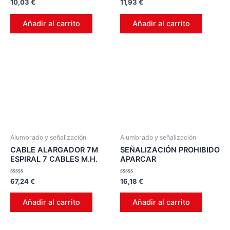
Valorado
Valorado
10,03
€
11,93
€
en
en
0
0
de
de
Añadir al carrito
Añadir al carrito
5
5
Alumbrado y señalización
Alumbrado y señalización
CABLE ALARGADOR 7M
SEÑALIZACIÓN PROHIBIDO
ESPIRAL 7 CABLES M.H.
APARCAR
Valorado
Valorado
67,24
€
16,18
€
en
en
0
0
de
de
Añadir al carrito
Añadir al carrito
5
5