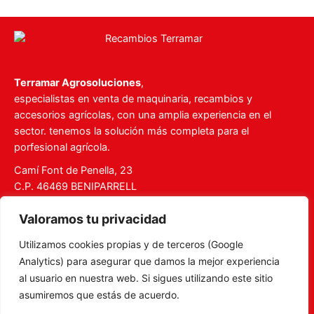
Terramar Agrosoluciones
,
especialistas en venta de maquinaria, recambios y
accesorios agrícolas, con una amplia experiencia en el
sector. tenemos la solución más completa para el
porfesional agrícola.
Camí Font de Penella, 23
C.P. 46469 BENIPARRELL
Tel. 960 727 112
Valoramos tu privacidad
ventas@recambiosterramar.com
Utilizamos cookies propias y de terceros (Google
Mi Cuenta
Analytics) para asegurar que damos la mejor experiencia
Carrito
al usuario en nuestra web. Si sigues utilizando este sitio
asumiremos que estás de acuerdo.
Aviso legal