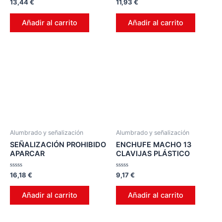
Valorado
Valorado
13,44
€
11,93
€
en
en
0
0
de
de
Añadir al carrito
Añadir al carrito
5
5
Alumbrado y señalización
Alumbrado y señalización
SEÑALIZACIÓN PROHIBIDO
ENCHUFE MACHO 13
APARCAR
CLAVIJAS PLÁSTICO
Valorado
Valorado
16,18
€
9,17
€
en
en
0
0
de
de
Añadir al carrito
Añadir al carrito
5
5