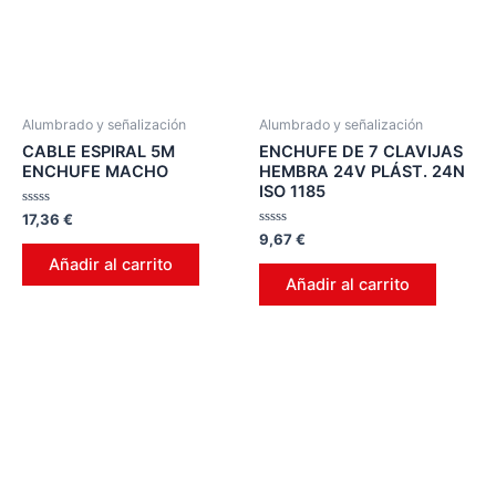
Alumbrado y señalización
Alumbrado y señalización
CABLE ESPIRAL 5M
ENCHUFE DE 7 CLAVIJAS
ENCHUFE MACHO
HEMBRA 24V PLÁST. 24N
ISO 1185
Valorado
17,36
€
en
Valorado
9,67
€
0
en
de
Añadir al carrito
0
5
de
Añadir al carrito
5