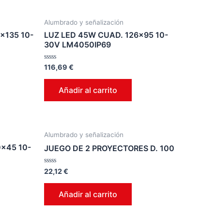
Alumbrado y señalización
×135 10-
LUZ LED 45W CUAD. 126×95 10-
30V LM4050IP69
Valorado
116,69
€
en
0
de
Añadir al carrito
5
Alumbrado y señalización
0×45 10-
JUEGO DE 2 PROYECTORES D. 100
Valorado
22,12
€
en
0
de
Añadir al carrito
5