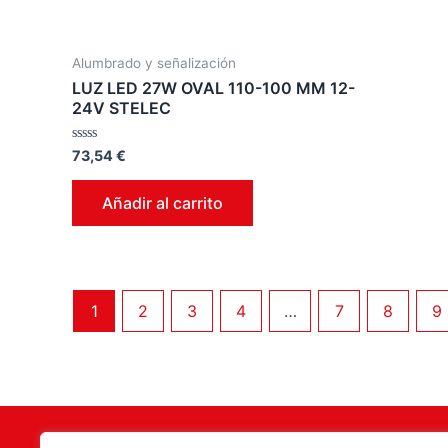
Alumbrado y señalización
LUZ LED 27W OVAL 110-100 MM 12-
24V STELEC
Valorado
73,54
€
en
0
de
Añadir al carrito
5
1
2
3
4
…
7
8
9