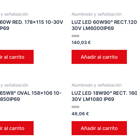
y señalización
Alumbrado y señalización
 60W RED. 178×115 10-30V
LUZ LED 60W90° RECT.120
P69
30V LM6000IP69
Valorado
140,03
€
en
0
de
r al carrito
Añadir al carrito
5
y señalización
Alumbrado y señalización
 65W8° OVAL 158×106 10-
LUZ LED 18W90° RECT. 16
850IP69
30V LM1080 IP69
Valorado
46,06
€
en
0
de
r al carrito
Añadir al carrito
5