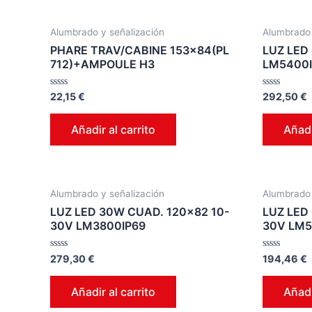
Alumbrado y señalización
Alumbrado 
PHARE TRAV/CABINE 153×84(PL
LUZ LED
712)+AMPOULE H3
LM5400I
Valorado
Valorado
22,15
€
292,50
€
en
en
0
0
de
de
Añadir al carrito
Añadi
5
5
Alumbrado y señalización
Alumbrado 
LUZ LED 30W CUAD. 120×82 10-
LUZ LED
30V LM3800IP69
30V LM5
Valorado
Valorado
279,30
€
194,46
€
en
en
0
0
de
de
Añadir al carrito
Añadi
5
5