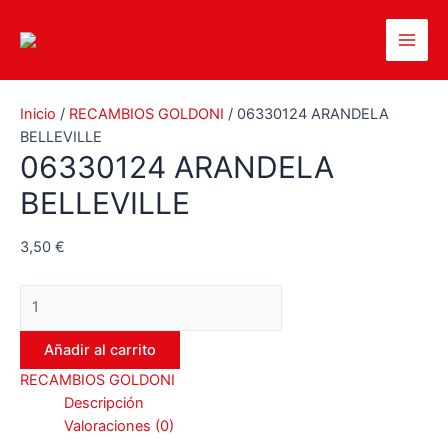
Ir
al
Main
contenido
Men
Inicio
/
RECAMBIOS GOLDONI
/ 06330124 ARANDELA
BELLEVILLE
06330124 ARANDELA
BELLEVILLE
3,50
€
06330124
ARANDELA
BELLEVILLE
Añadir al carrito
cantidad
RECAMBIOS GOLDONI
Descripción
Valoraciones (0)