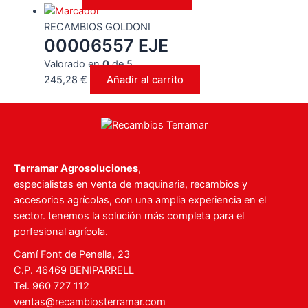
RECAMBIOS GOLDONI
00006557 EJE
Valorado en
0
de 5
245,28
€
Añadir al carrito
Terramar Agrosoluciones
,
especialistas en venta de maquinaria, recambios y
accesorios agrícolas, con una amplia experiencia en el
sector. tenemos la solución más completa para el
porfesional agrícola.
Camí Font de Penella, 23
C.P. 46469 BENIPARRELL
Tel. 960 727 112
ventas@recambiosterramar.com