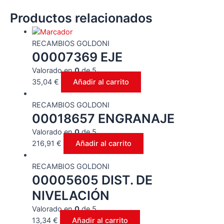
Productos relacionados
RECAMBIOS GOLDONI
00007369 EJE
Valorado en
0
de 5
35,04
€
Añadir al carrito
RECAMBIOS GOLDONI
00018657 ENGRANAJE
Valorado en
0
de 5
216,91
€
Añadir al carrito
RECAMBIOS GOLDONI
00005605 DIST. DE
NIVELACIÓN
Valorado en
0
de 5
13,34
€
Añadir al carrito