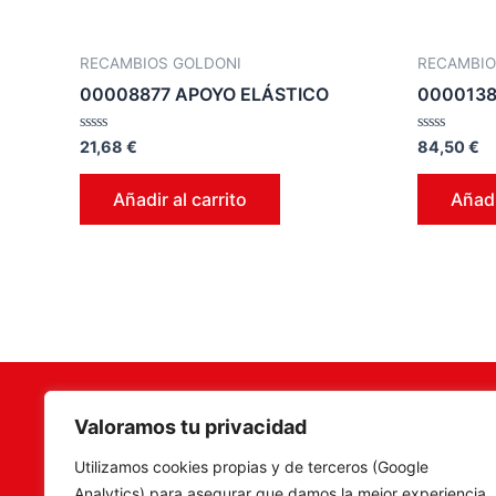
RECAMBIOS GOLDONI
RECAMBIO
00008877 APOYO ELÁSTICO
0000138
Valorado
Valorado
21,68
€
84,50
€
en
en
0
0
de
de
Añadir al carrito
Añadi
5
5
Valoramos tu privacidad
Terramar Agrosoluciones
,
Camí Fon
Utilizamos cookies propias y de terceros (Google
especialistas en venta de
C.P. 46
Analytics) para asegurar que damos la mejor experiencia