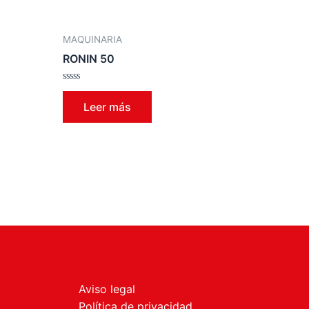
MAQUINARIA
RONIN 50
Valorado
en
Leer más
0
de
5
Aviso legal
Política de privacidad