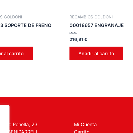
S GOLDONI
RECAMBIOS GOLDONI
3 SOPORTE DE FRENO
00018657 ENGRANAJE
Valorado
216,91
€
en
0
de
r al carrito
Añadir al carrito
5
t de Penella, 23
Mi Cuenta
469 BENIPARRELL
Carrito