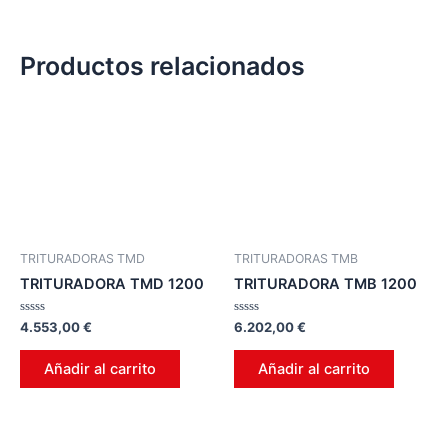
Productos relacionados
TRITURADORAS TMD
TRITURADORAS TMB
TRITURADORA TMD 1200
TRITURADORA TMB 1200
Valorado
Valorado
4.553,00
€
6.202,00
€
en
en
0
0
de
de
Añadir al carrito
Añadir al carrito
5
5