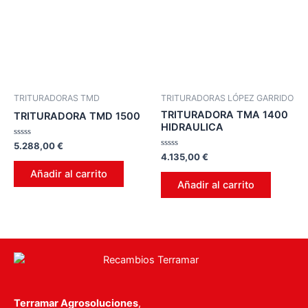
TRITURADORAS TMD
TRITURADORAS LÓPEZ GARRIDO
TRITURADORA TMA 1400
TRITURADORA TMD 1500
HIDRAULICA
Valorado
5.288,00
€
en
Valorado
4.135,00
€
0
en
de
0
Añadir al carrito
5
de
Añadir al carrito
5
Terramar Agrosoluciones
,