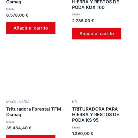
Osmaq
HIERBA Y RESTOS DE
PODA KDX 160
Valorado
6.578,00
€
en
Valorado
2.785,00
€
0
en
de
Añadir al carrito
0
5
de
Añadir al carrito
5
MAQUINARIA
KS
Trituradora Forestal TFM
TRITURADORA PARA
Osmaq
HIERBA Y RESTOS DE
PODA KS 95
Valorado
35.484,40
€
en
Valorado
1.290,00
€
0
en