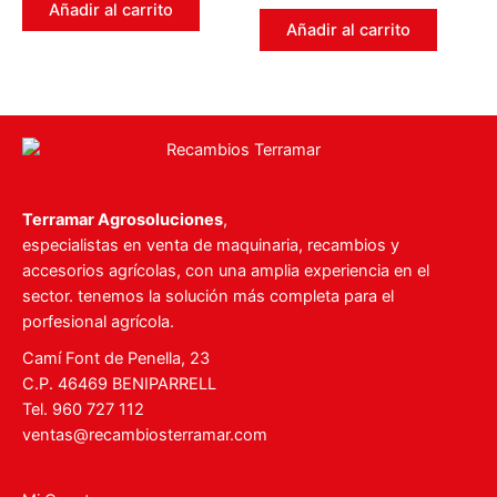
de
Añadir al carrito
0
5
de
Añadir al carrito
5
Terramar Agrosoluciones
,
especialistas en venta de maquinaria, recambios y
accesorios agrícolas, con una amplia experiencia en el
sector. tenemos la solución más completa para el
porfesional agrícola.
Camí Font de Penella, 23
C.P. 46469 BENIPARRELL
Tel. 960 727 112
ventas@recambiosterramar.com