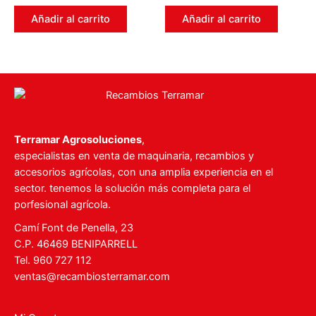
0
0
de
de
Añadir al carrito
Añadir al carrito
5
5
Terramar Agrosoluciones
,
especialistas en venta de maquinaria, recambios y
accesorios agrícolas, con una amplia experiencia en el
sector. tenemos la solución más completa para el
porfesional agrícola.
Camí Font de Penella, 23
C.P. 46469 BENIPARRELL
Tel. 960 727 112
ventas@recambiosterramar.com