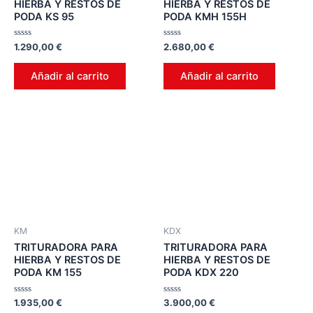
HIERBA Y RESTOS DE
HIERBA Y RESTOS DE
PODA KS 95
PODA KMH 155H
Valorado
Valorado
1.290,00
€
2.680,00
€
en
en
0
0
de
de
Añadir al carrito
Añadir al carrito
5
5
KM
KDX
TRITURADORA PARA
TRITURADORA PARA
HIERBA Y RESTOS DE
HIERBA Y RESTOS DE
PODA KM 155
PODA KDX 220
Valorado
Valorado
1.935,00
€
3.900,00
€
en
en