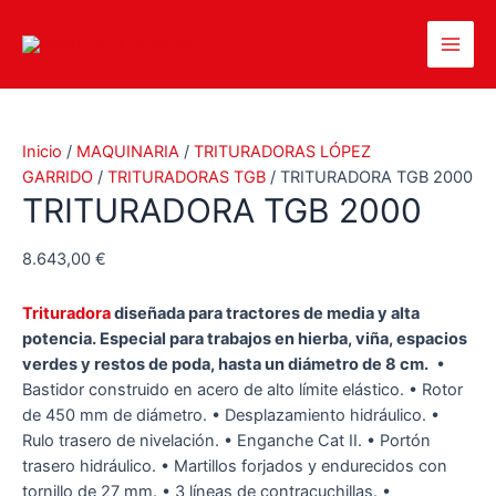
Ir
al
Main
contenido
Men
Inicio
/
MAQUINARIA
/
TRITURADORAS LÓPEZ
GARRIDO
/
TRITURADORAS TGB
/ TRITURADORA TGB 2000
TRITURADORA TGB 2000
8.643,00
€
Trituradora
diseñada para tractores de media y alta
potencia.
Especial para trabajos en hierba, viña, espacios
verdes y restos de poda, hasta un diámetro de 8 cm.
•
Bastidor construido en acero de alto límite elástico. • Rotor
de 450 mm de diámetro. • Desplazamiento hidráulico. •
Rulo trasero de nivelación. • Enganche Cat II. • Portón
trasero hidráulico. • Martillos forjados y endurecidos con
tornillo de 27 mm. • 3 líneas de contracuchillas. •