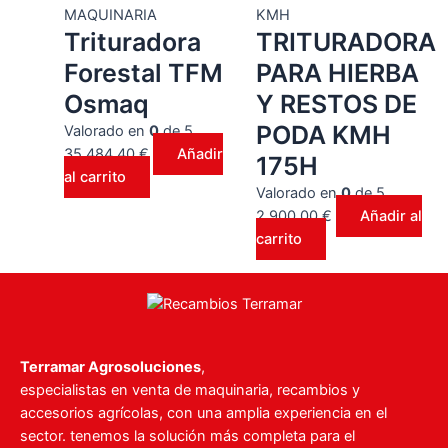
MAQUINARIA
KMH
Trituradora
TRITURADORA
Forestal TFM
PARA HIERBA
Osmaq
Y RESTOS DE
PODA KMH
Valorado en
0
de 5
35.484,40
€
Añadir
175H
al carrito
Valorado en
0
de 5
2.900,00
€
Añadir al
carrito
Terramar Agrosoluciones
,
especialistas en venta de maquinaria, recambios y
accesorios agrícolas, con una amplia experiencia en el
sector. tenemos la solución más completa para el