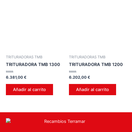
TRITURADORAS TMB
TRITURADORAS TMB
TRITURADORA TMB 1300
TRITURADORA TMB 1200
Valorado
Valorado
6.381,00
€
6.202,00
€
en
en
0
0
de
de
Añadir al carrito
Añadir al carrito
5
5