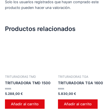
Solo los usuarios registrados que hayan comprado este
producto pueden hacer una valoración.
Productos relacionados
TRITURADORAS TMD
TRITURADORAS TGA
TRITURADORA TMD 1500
TRITURADORA TGA 1600
Valorado
Valorado
5.288,00
€
5.830,00
€
en
en
0
0
de
de
Añadir al carrito
Añadir al carrito
5
5