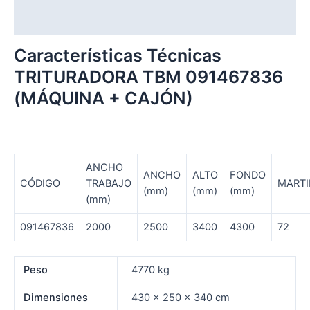
Valoraciones (0)
Características Técnicas
TRITURADORA TBM 091467836
(MÁQUINA + CAJÓN)
ANCHO
ANCHO
ALTO
FONDO
CÓDIGO
TRABAJO
MARTI
(mm)
(mm)
(mm)
(mm)
091467836
2000
2500
3400
4300
72
Peso
4770 kg
Dimensiones
430 × 250 × 340 cm