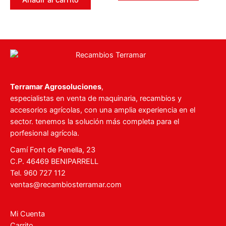
Añadir al carrito
5
Terramar Agrosoluciones
,
especialistas en venta de maquinaria, recambios y
accesorios agrícolas, con una amplia experiencia en el
sector. tenemos la solución más completa para el
porfesional agrícola.
Camí Font de Penella, 23
C.P. 46469 BENIPARRELL
Tel. 960 727 112
ventas@recambiosterramar.com
Mi Cuenta
Carrito