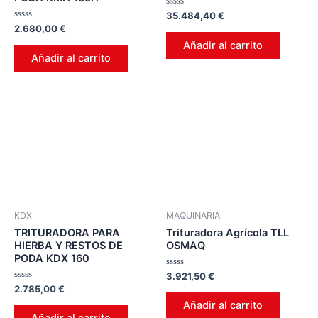
Valorado
35.484,40
€
en
Valorado
2.680,00
€
0
en
de
Añadir al carrito
0
5
de
Añadir al carrito
5
KDX
MAQUINARIA
TRITURADORA PARA
Trituradora Agrícola TLL
HIERBA Y RESTOS DE
OSMAQ
PODA KDX 160
Valorado
3.921,50
€
en
Valorado
2.785,00
€
0
en
de
Añadir al carrito
0
5
de