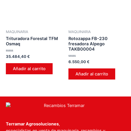
MAQUINARIA
MAQUINARIA
Trituradora Forestal TFM
Rotozappa FB-230
Osmaq
fresadora Alpego
TAKB00004
Valorado
35.484,40
€
en
Valorado
6.550,00
€
0
en
de
Añadir al carrito
0
5
de
Añadir al carrito
5
Terramar Agrosoluciones
,
especialistas en venta de maquinaria, recambios y