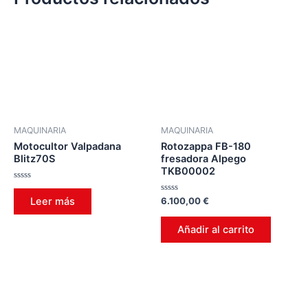
MAQUINARIA
MAQUINARIA
Motocultor Valpadana
Rotozappa FB-180
Blitz70S
fresadora Alpego
TKB00002
Valorado
en
Valorado
Leer más
6.100,00
€
0
en
de
0
5
de
Añadir al carrito
5