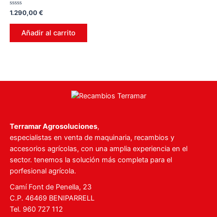
Valorado
1.290,00
€
en
0
de
Añadir al carrito
5
Terramar Agrosoluciones
,
especialistas en venta de maquinaria, recambios y
accesorios agrícolas, con una amplia experiencia en el
sector. tenemos la solución más completa para el
porfesional agrícola.
Camí Font de Penella, 23
C.P. 46469 BENIPARRELL
Tel. 960 727 112