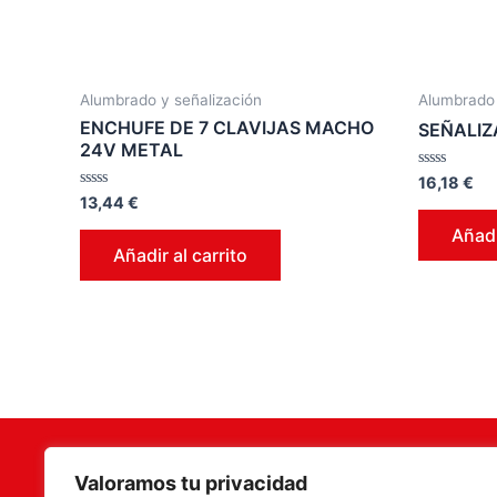
Alumbrado y señalización
Alumbrado 
ENCHUFE DE 7 CLAVIJAS MACHO
SEÑALIZ
24V METAL
Valorado
16,18
€
en
Valorado
13,44
€
0
en
de
0
Añadi
5
de
Añadir al carrito
5
Valoramos tu privacidad