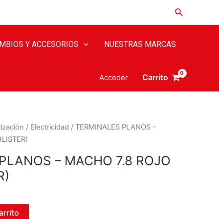
MBIOS Y ACCESORIOS
NUESTRAS MARCAS
Carrito
Acceder
ización
/
Electricidad
/ TERMINALES PLANOS –
BLISTER)
PLANOS – MACHO 7.8 ROJO
R)
arrito