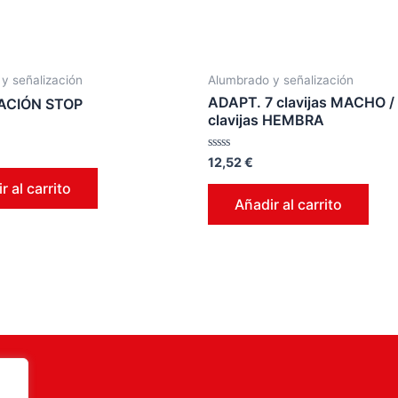
y señalización
Alumbrado y señalización
ADAPT. 7 clavijas MACHO /
ACIÓN STOP
clavijas HEMBRA
Valorado
12,52
€
en
0
r al carrito
de
Añadir al carrito
5