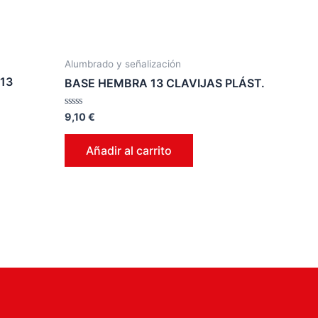
Alumbrado y señalización
 13
BASE HEMBRA 13 CLAVIJAS PLÁST.
Valorado
9,10
€
en
0
de
Añadir al carrito
5