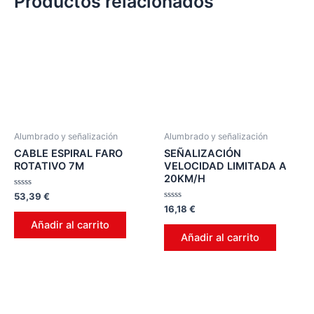
Productos relacionados
Alumbrado y señalización
Alumbrado y señalización
CABLE ESPIRAL FARO
SEÑALIZACIÓN
ROTATIVO 7M
VELOCIDAD LIMITADA A
20KM/H
Valorado
53,39
€
en
Valorado
16,18
€
0
en
de
Añadir al carrito
0
5
de
Añadir al carrito
5