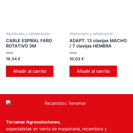
Alumbrado y señalización
Alumbrado y señalización
CABLE ESPIRAL FARO
ADAPT. 13 clavijas MACHO
ROTATIVO 3M
/ 7 clavijas HEMBRA
Valorado
Valorado
19,34
€
10,03
€
en
en
0
0
de
de
Añadir al carrito
Añadir al carrito
5
5
Terramar Agrosoluciones
,
especialistas en venta de maquinaria, recambios y