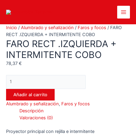
Ir
al
Main
contenido
Inicio
/
Alumbrado y señalización
/
Faros y focos
/ FARO
Men
RECT .IZQUIERDA + INTERMITENTE COBO
FARO RECT .IZQUIERDA +
INTERMITENTE COBO
78,37
€
FARO
RECT
.IZQUIERDA
Añadir al carrito
+
Alumbrado y señalización
,
Faros y focos
INTERMITENTE
Descripción
COBO
Valoraciones (0)
cantidad
Proyector principal con rejilla e intermitente