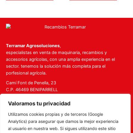
Terramar Agrosoluciones
,
especialistas en venta de maquinaria, recambios y
accesorios agrícolas, con una amplia experiencia en el
sector. tenemos la solución más completa para el
porfesional agrícola.
Camí Font de Penella, 23
C.P. 46469 BENIPARRELL
Tel. 960 727 112
Valoramos tu privacidad
ventas@recambiosterramar.com
Utilizamos cookies propias y de terceros (Google
Mi Cuenta
Analytics) para asegurar que damos la mejor experiencia
Carrito
al usuario en nuestra web. Si sigues utilizando este sitio