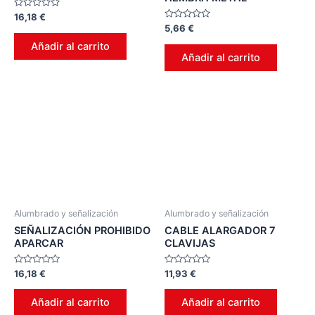
Valorado
16,18
€
en
Valorado
5,66
€
0
en
de
0
Añadir al carrito
5
de
Añadir al carrito
5
Alumbrado y señalización
Alumbrado y señalización
SEÑALIZACIÓN PROHIBIDO
CABLE ALARGADOR 7
APARCAR
CLAVIJAS
Valorado
Valorado
16,18
€
11,93
€
en
en
0
0
de
de
Añadir al carrito
Añadir al carrito
5
5