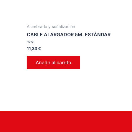
Alumbrado y señalización
CABLE ALARGADOR 5M. ESTÁNDAR
Valorado
11,33
€
en
0
de
Añadir al carrito
5