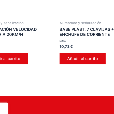
y señalización
Alumbrado y señalización
ACIÓN VELOCIDAD
BASE PLÁST. 7 CLAVIJAS +
A A 20KM/H
ENCHUFE DE CORRIENTE
Valorado
10,73
€
en
0
de
r al carrito
Añadir al carrito
5