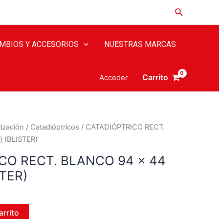
MBIOS Y ACCESORIOS
NUESTRAS MARCAS
Carrito
Acceder
ización
/
Catadióptricos
/ CATADIÓPTRICO RECT.
 (BLISTER)
CO RECT. BLANCO 94 x 44
STER)
arrito