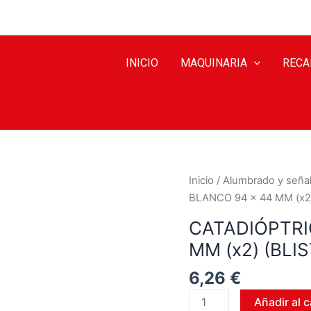
INICIO
MAQUINARIA
RECA
Inicio
/
Alumbrado y señal
BLANCO 94 x 44 MM (x2)
CATADIÓPTRI
MM (x2) (BLI
6,26
€
Añadir al c