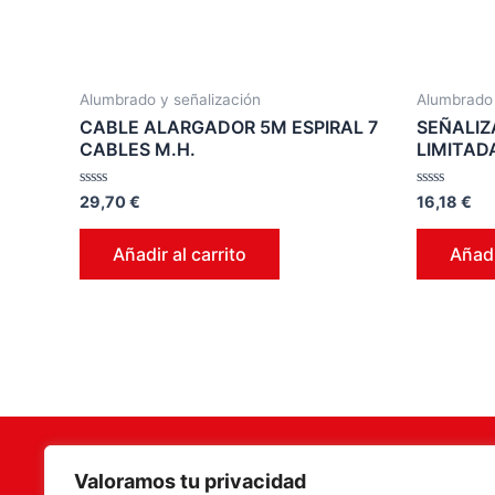
Alumbrado y señalización
Alumbrado 
CABLE ALARGADOR 5M ESPIRAL 7
SEÑALIZ
CABLES M.H.
LIMITAD
Valorado
Valorado
29,70
€
16,18
€
en
en
0
0
de
de
Añadir al carrito
Añadi
5
5
Valoramos tu privacidad