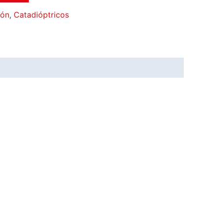
ión
,
Catadióptricos