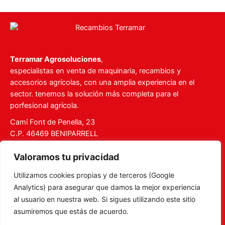
Terramar Agrosoluciones
,
especialistas en venta de maquinaria, recambios y
accesorios agrícolas, con una amplia experiencia en el
sector. tenemos la solución más completa para el
porfesional agrícola.
Camí Font de Penella, 23
C.P. 46469 BENIPARRELL
Tel. 960 727 112
Valoramos tu privacidad
ventas@recambiosterramar.com
Utilizamos cookies propias y de terceros (Google
Mi Cuenta
Analytics) para asegurar que damos la mejor experiencia
Carrito
al usuario en nuestra web. Si sigues utilizando este sitio
asumiremos que estás de acuerdo.
Aviso legal