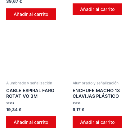
Valorado
39,67
€
0
en
de
0
Añadir al carrito
5
de
Añadir al carrito
5
Alumbrado y señalización
Alumbrado y señalización
CABLE ESPIRAL FARO
ENCHUFE MACHO 13
ROTATIVO 3M
CLAVIJAS PLÁSTICO
Valorado
Valorado
19,34
€
9,17
€
en
en
0
0
de
de
Añadir al carrito
Añadir al carrito
5
5