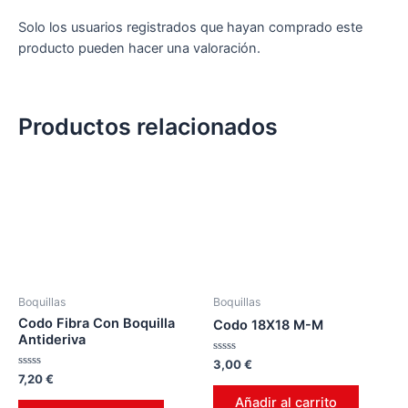
Solo los usuarios registrados que hayan comprado este
producto pueden hacer una valoración.
Productos relacionados
Boquillas
Boquillas
Codo Fibra Con Boquilla
Codo 18X18 M-M
Antideriva
Valorado
3,00
€
en
Valorado
7,20
€
0
en
de
0
Añadir al carrito
5