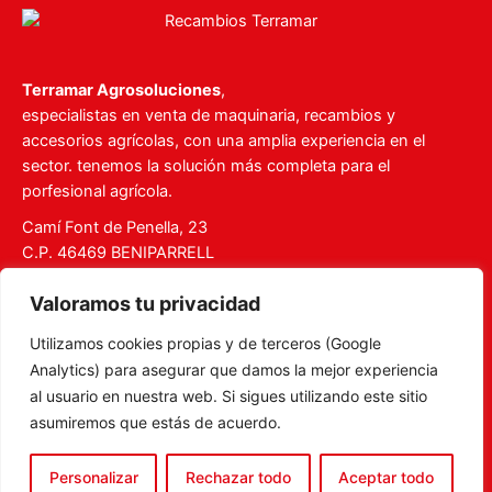
Terramar Agrosoluciones
,
especialistas en venta de maquinaria, recambios y
accesorios agrícolas, con una amplia experiencia en el
sector. tenemos la solución más completa para el
porfesional agrícola.
Camí Font de Penella, 23
C.P. 46469 BENIPARRELL
Tel. 960 727 112
Valoramos tu privacidad
ventas@recambiosterramar.com
Utilizamos cookies propias y de terceros (Google
Mi Cuenta
Analytics) para asegurar que damos la mejor experiencia
Carrito
al usuario en nuestra web. Si sigues utilizando este sitio
asumiremos que estás de acuerdo.
Aviso legal
Política de privacidad
Personalizar
Rechazar todo
Aceptar todo
Política de Cookies