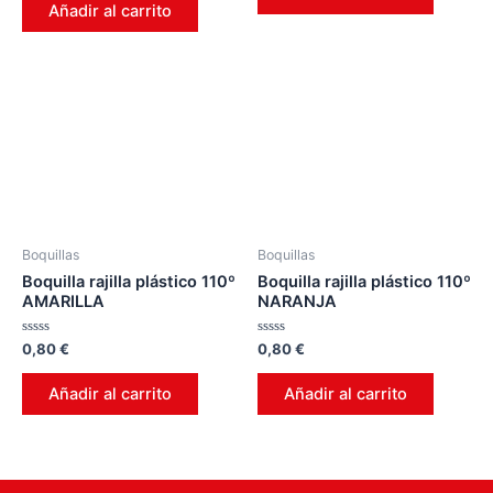
de
Añadir al carrito
5
Boquillas
Boquillas
Boquilla rajilla plástico 110º
Boquilla rajilla plástico 110º
AMARILLA
NARANJA
Valorado
Valorado
0,80
€
0,80
€
en
en
0
0
de
de
Añadir al carrito
Añadir al carrito
5
5