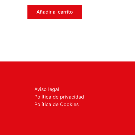
en
0
de
Añadir al carrito
5
Aviso legal
Política de privacidad
Política de Cookies