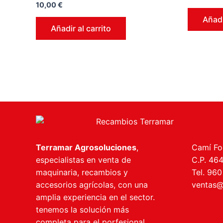
en
Valorado
10,00
€
0
en
de
0
Añadi
5
de
Añadir al carrito
5
Terramar Agrosoluciones
,
Camí Fon
especialistas en venta de
C.P. 46
maquinaria, recambios y
Tel. 960
accesorios agrícolas, con una
ventas@
amplia experiencia en el sector.
tenemos la solución más
completa para el porfesional