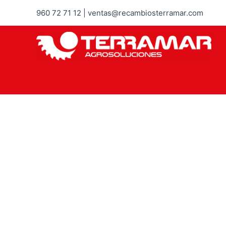
960 72 71 12 | ventas@recambiosterramar.com