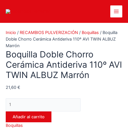
Ir
al
Main
contenido
Men
Inicio
/
RECAMBIOS PULVERIZACIÓN
/
Boquillas
/ Boquilla
Doble Chorro Cerámica Antideriva 110º AVI TWIN ALBUZ
Marrón
Boquilla Doble Chorro
Cerámica Antideriva 110º AVI
TWIN ALBUZ Marrón
21,60
€
Boquilla
Doble
Chorro
Añadir al carrito
Cerámica
Boquillas
Antideriva