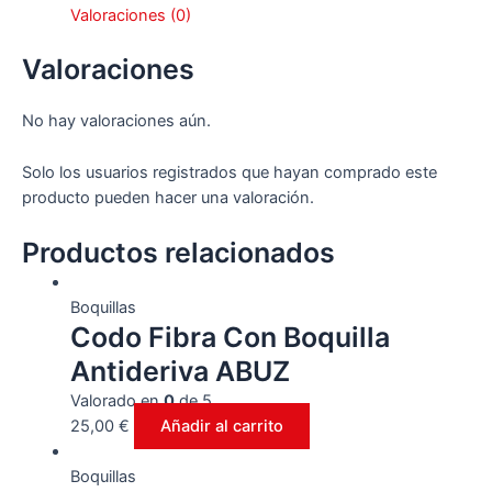
Valoraciones (0)
110º
AVI
Valoraciones
TWIN
ALBUZ
No hay valoraciones aún.
Marrón
cantidad
Solo los usuarios registrados que hayan comprado este
producto pueden hacer una valoración.
Productos relacionados
Boquillas
Codo Fibra Con Boquilla
Antideriva ABUZ
Valorado en
0
de 5
25,00
€
Añadir al carrito
Boquillas