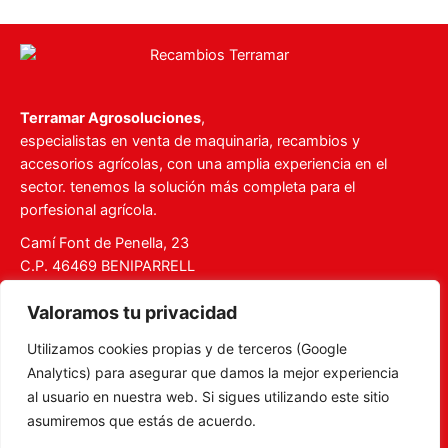
Terramar Agrosoluciones
,
especialistas en venta de maquinaria, recambios y
accesorios agrícolas, con una amplia experiencia en el
sector. tenemos la solución más completa para el
porfesional agrícola.
Camí Font de Penella, 23
C.P. 46469 BENIPARRELL
Tel. 960 727 112
Valoramos tu privacidad
ventas@recambiosterramar.com
Utilizamos cookies propias y de terceros (Google
Mi Cuenta
Analytics) para asegurar que damos la mejor experiencia
Carrito
al usuario en nuestra web. Si sigues utilizando este sitio
asumiremos que estás de acuerdo.
Aviso legal