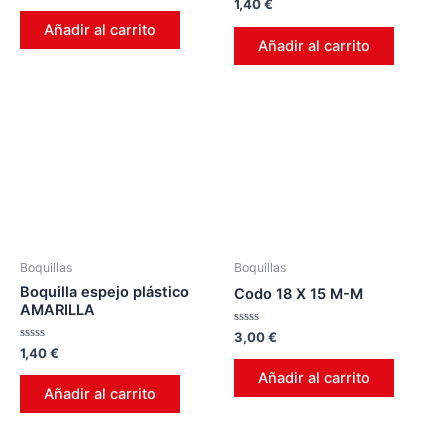
Valorado
1,40
€
0
en
de
0
Añadir al carrito
5
de
Añadir al carrito
5
Boquillas
Boquillas
Boquilla espejo plástico
Codo 18 X 15 M-M
AMARILLA
Valorado
3,00
€
en
Valorado
1,40
€
0
en
de
0
Añadir al carrito
5
de
Añadir al carrito
5