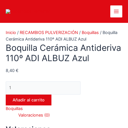
Ir
al
Main
contenido
Men
Inicio
/
RECAMBIOS PULVERIZACIÓN
/
Boquillas
/ Boquilla
Cerámica Antideriva 110º ADI ALBUZ Azul
Boquilla Cerámica Antideriva
110º ADI ALBUZ Azul
8,40
€
Boquilla
Cerámica
Antideriva
Añadir al carrito
110º
Boquillas
ADI
Valoraciones (0)
ALBUZ
Azul