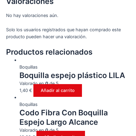
Valoraciones
cantidad
No hay valoraciones aún.
Solo los usuarios registrados que hayan comprado este
producto pueden hacer una valoración.
Productos relacionados
Boquillas
Boquilla espejo plástico LILA
Valorado en
0
de 5
1,40
€
Añadir al carrito
Boquillas
Codo Fibra Con Boquilla
Espejo Largo Alcance
Valorado en
0
de 5