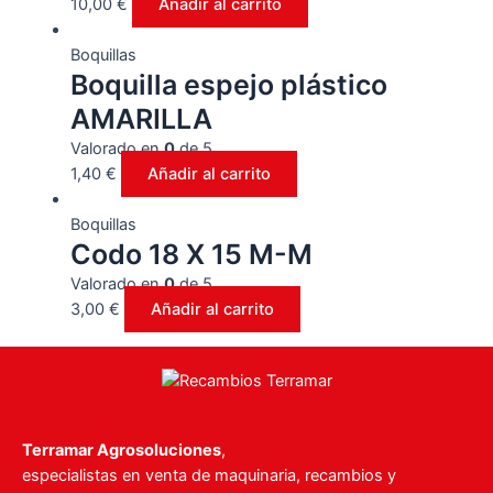
10,00
€
Añadir al carrito
Boquillas
Boquilla espejo plástico
AMARILLA
Valorado en
0
de 5
1,40
€
Añadir al carrito
Boquillas
Codo 18 X 15 M-M
Valorado en
0
de 5
3,00
€
Añadir al carrito
Terramar Agrosoluciones
,
especialistas en venta de maquinaria, recambios y