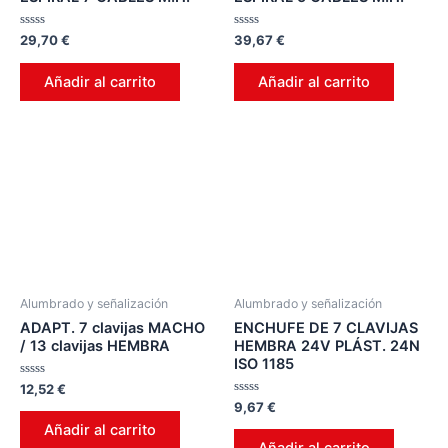
Valorado
Valorado
29,70
€
39,67
€
en
en
0
0
de
de
Añadir al carrito
Añadir al carrito
5
5
Alumbrado y señalización
Alumbrado y señalización
ADAPT. 7 clavijas MACHO
ENCHUFE DE 7 CLAVIJAS
/ 13 clavijas HEMBRA
HEMBRA 24V PLÁST. 24N
ISO 1185
Valorado
12,52
€
en
Valorado
9,67
€
0
en
de
Añadir al carrito
0
5
de