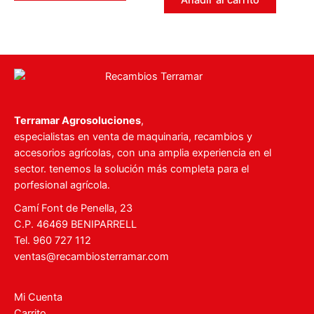
Añadir al carrito
5
Terramar Agrosoluciones
,
especialistas en venta de maquinaria, recambios y
accesorios agrícolas, con una amplia experiencia en el
sector. tenemos la solución más completa para el
porfesional agrícola.
Camí Font de Penella, 23
C.P. 46469 BENIPARRELL
Tel. 960 727 112
ventas@recambiosterramar.com
Mi Cuenta
Carrito