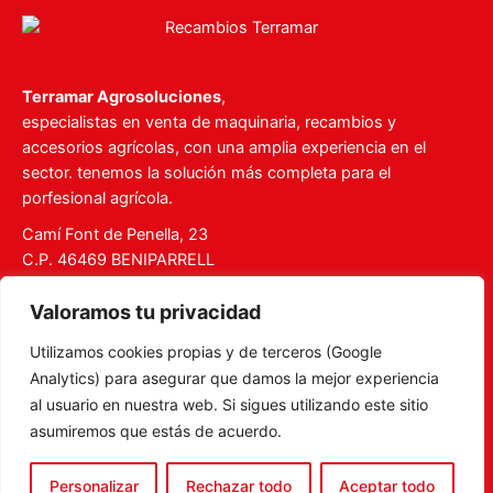
Terramar Agrosoluciones
,
especialistas en venta de maquinaria, recambios y
accesorios agrícolas, con una amplia experiencia en el
sector. tenemos la solución más completa para el
porfesional agrícola.
Camí Font de Penella, 23
C.P. 46469 BENIPARRELL
Tel. 960 727 112
Valoramos tu privacidad
ventas@recambiosterramar.com
Utilizamos cookies propias y de terceros (Google
Mi Cuenta
Analytics) para asegurar que damos la mejor experiencia
Carrito
al usuario en nuestra web. Si sigues utilizando este sitio
asumiremos que estás de acuerdo.
Aviso legal
Política de privacidad
Personalizar
Rechazar todo
Aceptar todo
Política de Cookies