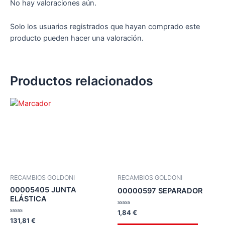
No hay valoraciones aún.
Solo los usuarios registrados que hayan comprado este
producto pueden hacer una valoración.
Productos relacionados
RECAMBIOS GOLDONI
RECAMBIOS GOLDONI
00005405 JUNTA
00000597 SEPARADOR
ELÁSTICA
Valorado
1,84
€
en
Valorado
131,81
€
0