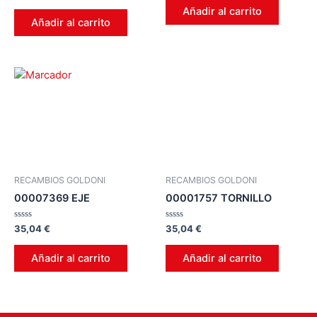
en
de
0
Añadir al carrito
5
de
Añadir al carrito
5
RECAMBIOS GOLDONI
RECAMBIOS GOLDONI
00007369 EJE
00001757 TORNILLO
Valorado
Valorado
35,04
€
35,04
€
en
en
0
0
de
de
Añadir al carrito
Añadir al carrito
5
5