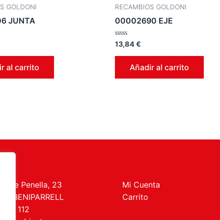
S GOLDONI
RECAMBIOS GOLDONI
06 JUNTA
00002690 EJE
Valorado
13,84
€
en
0
de
r al carrito
Añadir al carrito
5
t de Penella, 23
Mi Cuenta
469 BENIPARRELL
Carrito
 727 112