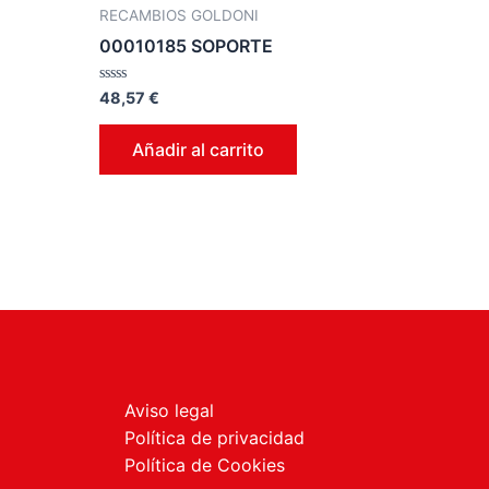
RECAMBIOS GOLDONI
00010185 SOPORTE
Valorado
48,57
€
en
0
de
Añadir al carrito
5
Aviso legal
Política de privacidad
Política de Cookies