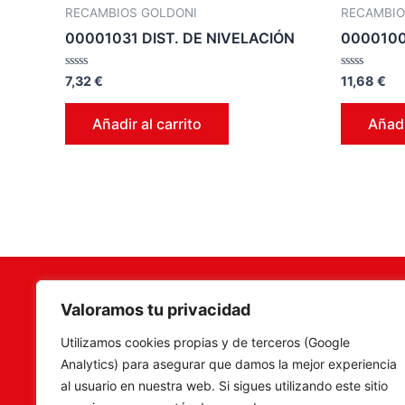
RECAMBIOS GOLDONI
RECAMBIO
00001031 DIST. DE NIVELACIÓN
000010
Valorado
Valorado
7,32
€
11,68
€
en
en
0
0
de
de
Añadir al carrito
Añadi
5
5
Valoramos tu privacidad
Terramar Agrosoluciones
,
Camí Fon
Utilizamos cookies propias y de terceros (Google
especialistas en venta de
C.P. 46
Analytics) para asegurar que damos la mejor experiencia
maquinaria, recambios y
Tel. 960
al usuario en nuestra web. Si sigues utilizando este sitio