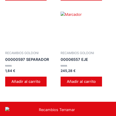
RECAMBIOS GOLDONI
RECAMBIOS GOLDONI
00000597 SEPARADOR
00006557 EJE
Valorado
Valorado
1,84
€
245,28
€
en
en
0
0
de
de
Añadir al carrito
Añadir al carrito
5
5