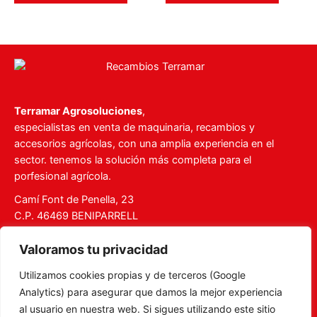
Terramar Agrosoluciones
,
especialistas en venta de maquinaria, recambios y
accesorios agrícolas, con una amplia experiencia en el
sector. tenemos la solución más completa para el
porfesional agrícola.
Camí Font de Penella, 23
C.P. 46469 BENIPARRELL
Tel. 960 727 112
Valoramos tu privacidad
ventas@recambiosterramar.com
Utilizamos cookies propias y de terceros (Google
Mi Cuenta
Analytics) para asegurar que damos la mejor experiencia
Carrito
al usuario en nuestra web. Si sigues utilizando este sitio