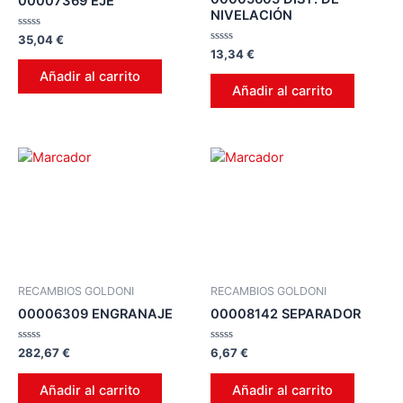
00007369 EJE
NIVELACIÓN
Valorado
35,04
€
en
Valorado
13,34
€
0
en
de
0
Añadir al carrito
5
de
Añadir al carrito
5
RECAMBIOS GOLDONI
RECAMBIOS GOLDONI
00006309 ENGRANAJE
00008142 SEPARADOR
Valorado
Valorado
282,67
€
6,67
€
en
en
0
0
de
de
Añadir al carrito
Añadir al carrito
5
5