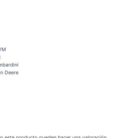
.VM
t
mbardini
hn Deere
o este producto pueden hacer una valoración.