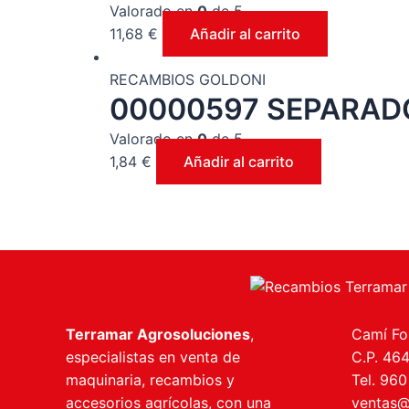
Valorado en
0
de 5
11,68
€
Añadir al carrito
RECAMBIOS GOLDONI
00000597 SEPARAD
Valorado en
0
de 5
1,84
€
Añadir al carrito
Terramar Agrosoluciones
,
Camí Fon
especialistas en venta de
C.P. 46
maquinaria, recambios y
Tel. 960
accesorios agrícolas, con una
ventas@