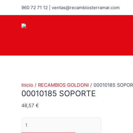
Ir
960 72 71 12 | ventas@recambiosterramar.com
al
contenido
Inicio
/
RECAMBIOS GOLDONI
/ 00010185 SOPO
00010185 SOPORTE
48,57
€
00010185
SOPORTE