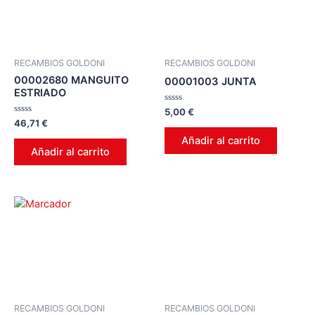
RECAMBIOS GOLDONI
RECAMBIOS GOLDONI
00002680 MANGUITO
00001003 JUNTA
ESTRIADO
Valorado
5,00
€
en
Valorado
46,71
€
0
en
de
0
Añadir al carrito
5
de
Añadir al carrito
5
RECAMBIOS GOLDONI
RECAMBIOS GOLDONI