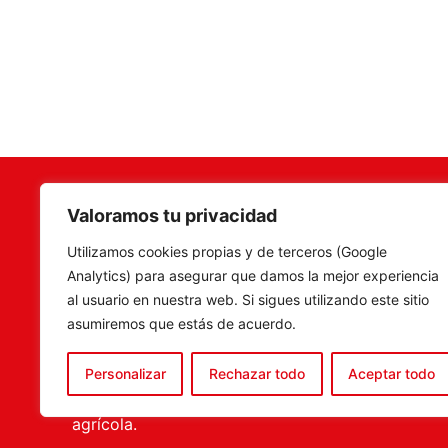
Valoramos tu privacidad
Terramar Agrosoluciones
,
Camí Fon
Utilizamos cookies propias y de terceros (Google
especialistas en venta de
C.P. 46
Analytics) para asegurar que damos la mejor experiencia
maquinaria, recambios y
Tel. 960
al usuario en nuestra web. Si sigues utilizando este sitio
accesorios agrícolas, con una
ventas@
asumiremos que estás de acuerdo.
amplia experiencia en el sector.
tenemos la solución más
Personalizar
Rechazar todo
Aceptar todo
completa para el porfesional
agrícola.