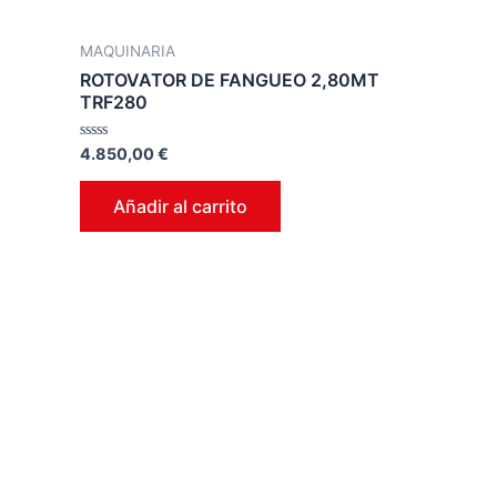
MAQUINARIA
ROTOVATOR DE FANGUEO 2,80MT
TRF280
Valorado
4.850,00
€
en
0
de
Añadir al carrito
5