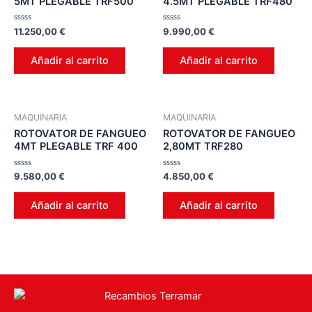
5MT PLEGABLE TRF500
4.5MT PLEGABLE TRF480
Valorado
Valorado
11.250,00
€
9.990,00
€
en
en
0
0
de
de
Añadir al carrito
Añadir al carrito
5
5
MAQUINARIA
MAQUINARIA
ROTOVATOR DE FANGUEO
ROTOVATOR DE FANGUEO
4MT PLEGABLE TRF 400
2,80MT TRF280
Valorado
Valorado
9.580,00
€
4.850,00
€
en
en
0
0
de
de
Añadir al carrito
Añadir al carrito
5
5