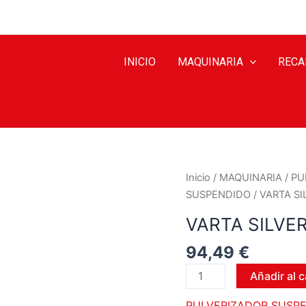
INICIO
MAQUINARIA
RECA
Inicio
/
MAQUINARIA
/
PU
SUSPENDIDO
/ VARTA S
VARTA SILVE
94,49
€
Añadir al c
PULVERIZADOR SUSP