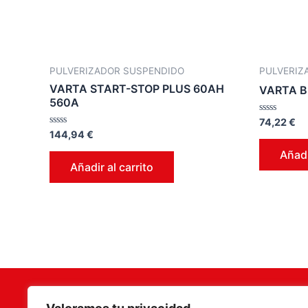
PULVERIZADOR SUSPENDIDO
PULVERIZ
VARTA START-STOP PLUS 60AH
VARTA B
560A
Valorado
74,22
€
en
Valorado
144,94
€
0
en
de
0
Añadi
5
de
Añadir al carrito
5