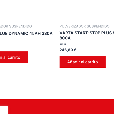
ADOR SUSPENDIDO
PULVERIZADOR SUSPENDIDO
VARTA START-STOP PLUS
LUE DYNAMIC 45AH 330A
800A
Valorado
246,80
€
en
0
r al carrito
de
Añadir al carrito
5