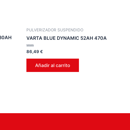
PULVERIZADOR SUSPENDIDO
 80AH
VARTA BLUE DYNAMIC 52AH 470A
Valorado
86,49
€
en
0
de
Añadir al carrito
5