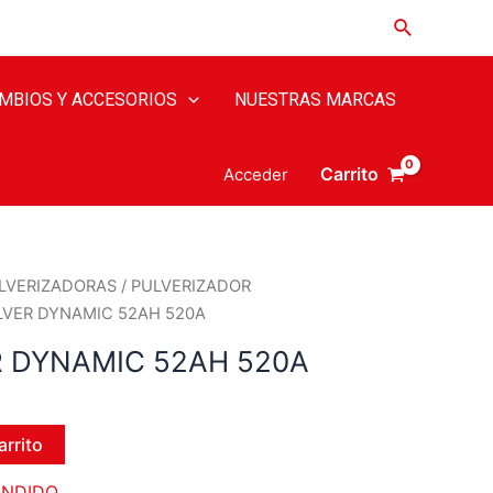
MBIOS Y ACCESORIOS
NUESTRAS MARCAS
Carrito
Acceder
LVERIZADORAS
/
PULVERIZADOR
ILVER DYNAMIC 52AH 520A
R DYNAMIC 52AH 520A
arrito
ENDIDO