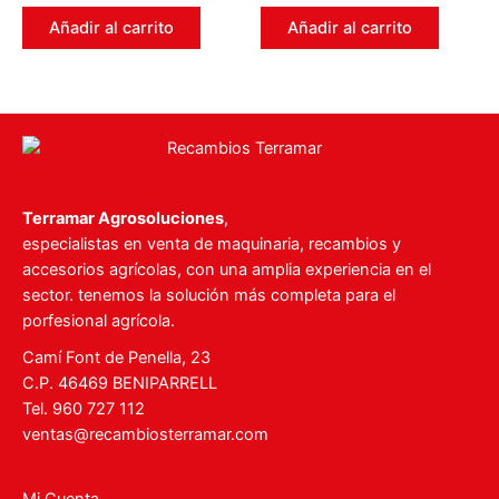
0
0
de
de
Añadir al carrito
Añadir al carrito
5
5
Terramar Agrosoluciones
,
especialistas en venta de maquinaria, recambios y
accesorios agrícolas, con una amplia experiencia en el
sector. tenemos la solución más completa para el
porfesional agrícola.
Camí Font de Penella, 23
C.P. 46469 BENIPARRELL
Tel. 960 727 112
ventas@recambiosterramar.com