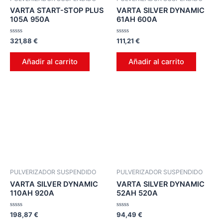
VARTA START-STOP PLUS
VARTA SILVER DYNAMIC
105A 950A
61AH 600A
Valorado
Valorado
321,88
€
111,21
€
en
en
0
0
de
de
Añadir al carrito
Añadir al carrito
5
5
PULVERIZADOR SUSPENDIDO
PULVERIZADOR SUSPENDIDO
VARTA SILVER DYNAMIC
VARTA SILVER DYNAMIC
110AH 920A
52AH 520A
Valorado
Valorado
198,87
€
94,49
€
en
en