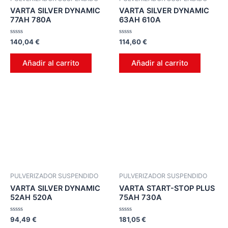
VARTA SILVER DYNAMIC
VARTA SILVER DYNAMIC
77AH 780A
63AH 610A
Valorado
Valorado
140,04
€
114,60
€
en
en
0
0
de
de
Añadir al carrito
Añadir al carrito
5
5
PULVERIZADOR SUSPENDIDO
PULVERIZADOR SUSPENDIDO
VARTA SILVER DYNAMIC
VARTA START-STOP PLUS
52AH 520A
75AH 730A
Valorado
Valorado
94,49
€
181,05
€
en
en