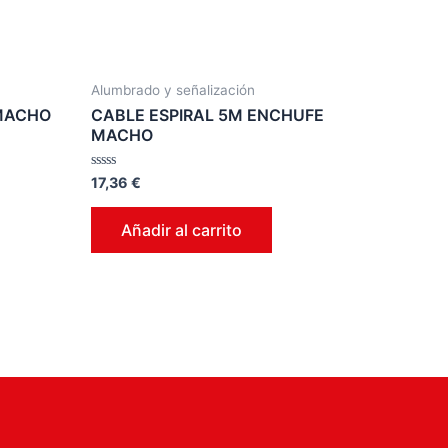
Alumbrado y señalización
 MACHO
CABLE ESPIRAL 5M ENCHUFE
MACHO
Valorado
17,36
€
en
0
de
Añadir al carrito
5