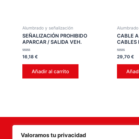
Alumbrado y señalización
Alumbrado 
SEÑALIZACIÓN PROHIBIDO
CABLE A
APARCAR / SALIDA VEH.
CABLES 
Valorado
Valorado
16,18
€
29,70
€
en
en
0
0
de
de
Añadir al carrito
Añadi
5
5
Valoramos tu privacidad