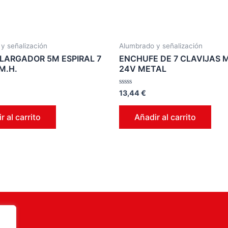
y señalización
Alumbrado y señalización
LARGADOR 5M ESPIRAL 7
ENCHUFE DE 7 CLAVIJAS
M.H.
24V METAL
Valorado
13,44
€
en
0
de
r al carrito
Añadir al carrito
5