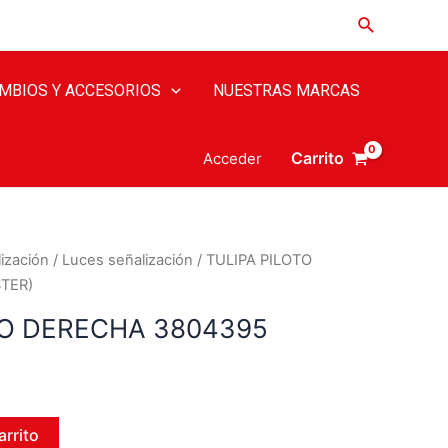
MBIOS Y ACCESORIOS
NUESTRAS MARCAS
Carrito
Acceder
ización
/
Luces señalización
/ TULIPA PILOTO
TER)
TO DERECHA 3804395
arrito