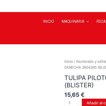
INICIO
MAQUINARIA
RECA
Inicio
/
Alumbrado y señal
DERECHA 3804395 (BLIS
TULIPA PILO
(BLISTER)
15,65
€
Añadir al c