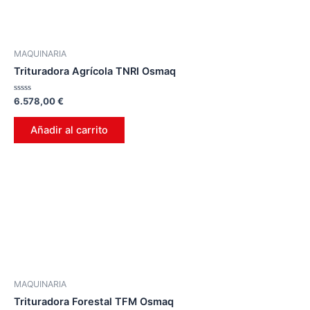
MAQUINARIA
Trituradora Agrícola TNRI Osmaq
Valorado
6.578,00
€
en
0
de
Añadir al carrito
5
MAQUINARIA
Trituradora Forestal TFM Osmaq