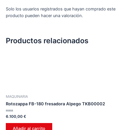
Solo los usuarios registrados que hayan comprado este
producto pueden hacer una valoración.
Productos relacionados
MAQUINARIA
Rotozappa FB-180 fresadora Alpego TKB00002
Valorado
6.100,00
€
en
0
de
Añadir al carrito
5