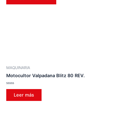
MAQUINARIA
Motocultor Valpadana Blitz 80 REV.
Valorado
en
Leer más
0
de
5