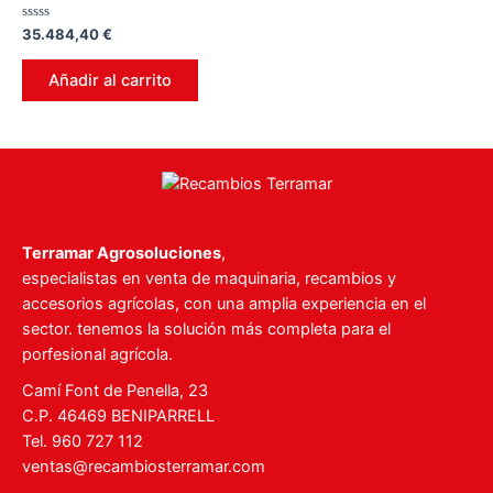
Valorado
35.484,40
€
en
0
de
Añadir al carrito
5
Terramar Agrosoluciones
,
especialistas en venta de maquinaria, recambios y
accesorios agrícolas, con una amplia experiencia en el
sector. tenemos la solución más completa para el
porfesional agrícola.
Camí Font de Penella, 23
C.P. 46469 BENIPARRELL
Tel. 960 727 112
ventas@recambiosterramar.com