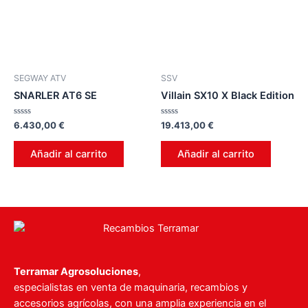
SEGWAY ATV
SSV
SNARLER AT6 SE
Villain SX10 X Black Edition
Valorado
Valorado
6.430,00
€
19.413,00
€
en
en
0
0
de
de
Añadir al carrito
Añadir al carrito
5
5
Terramar Agrosoluciones
,
especialistas en venta de maquinaria, recambios y
accesorios agrícolas, con una amplia experiencia en el