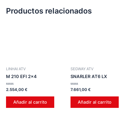
Productos relacionados
LINHAI ATV
SEGWAY ATV
M 210 EFI 2×4
SNARLER AT6 LX
Valorado
Valorado
2.554,00
€
7.661,00
€
en
en
0
0
de
de
Añadir al carrito
Añadir al carrito
5
5