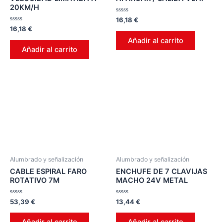
20KM/H
Valorado
16,18
€
en
Valorado
16,18
€
0
en
de
Añadir al carrito
0
5
de
Añadir al carrito
5
Alumbrado y señalización
Alumbrado y señalización
CABLE ESPIRAL FARO
ENCHUFE DE 7 CLAVIJAS
ROTATIVO 7M
MACHO 24V METAL
Valorado
Valorado
53,39
€
13,44
€
en
en
0
0
de
de