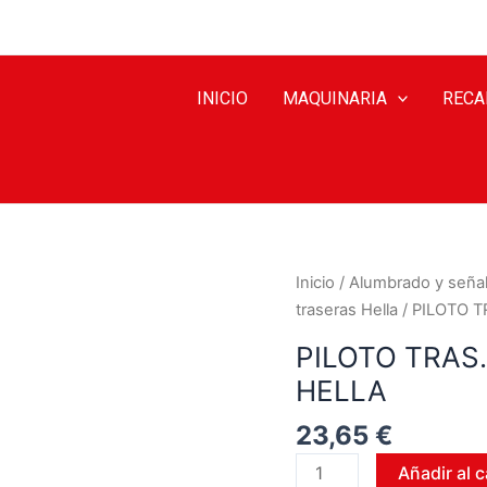
INICIO
MAQUINARIA
RECA
Inicio
/
Alumbrado y señal
traseras Hella
/ PILOTO T
PILOTO TRAS.
HELLA
23,65
€
Añadir al c