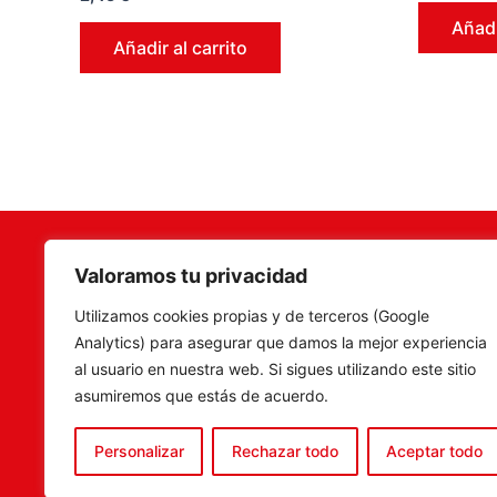
0
en
de
0
Añadi
5
de
Añadir al carrito
5
Valoramos tu privacidad
Terramar Agrosoluciones
,
Camí Fon
Utilizamos cookies propias y de terceros (Google
especialistas en venta de
C.P. 46
Analytics) para asegurar que damos la mejor experiencia
maquinaria, recambios y
Tel. 960
al usuario en nuestra web. Si sigues utilizando este sitio
accesorios agrícolas, con una
ventas@
asumiremos que estás de acuerdo.
amplia experiencia en el sector.
tenemos la solución más
Personalizar
Rechazar todo
Aceptar todo
completa para el porfesional