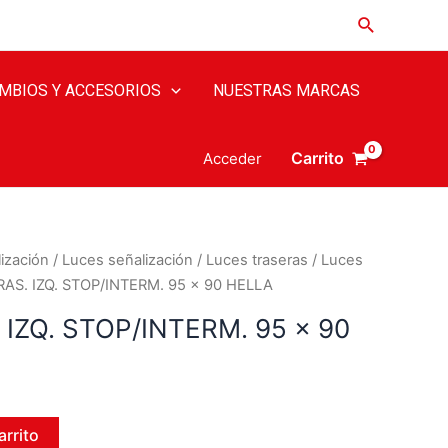
MBIOS Y ACCESORIOS
NUESTRAS MARCAS
Carrito
Acceder
ización
/
Luces señalización
/
Luces traseras
/
Luces
RAS. IZQ. STOP/INTERM. 95 x 90 HELLA
 IZQ. STOP/INTERM. 95 x 90
arrito