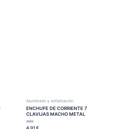
Alumbrado y señalización
D
ENCHUFE DE CORRIENTE 7
CLAVIJAS MACHO METAL
Valorado
4,01
€