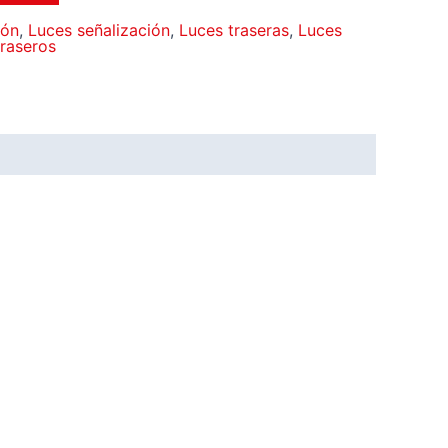
ión
,
Luces señalización
,
Luces traseras
,
Luces
traseros