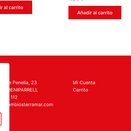
en
0
r al carrito
de
Añadir al carrito
5
t de Penella, 23
Mi Cuenta
469 BENIPARRELL
Carrito
 727 112
recambiosterramar.com