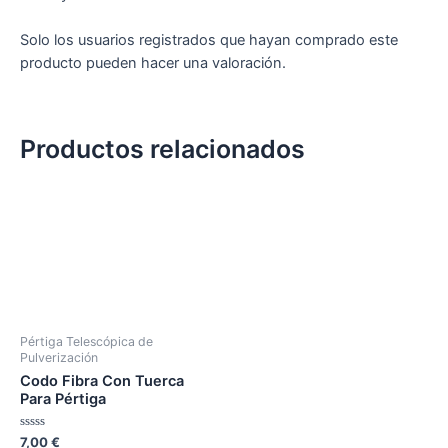
Solo los usuarios registrados que hayan comprado este
producto pueden hacer una valoración.
Productos relacionados
Pértiga Telescópica de
Pulverización
Codo Fibra Con Tuerca
Para Pértiga
Valorado
7,00
€