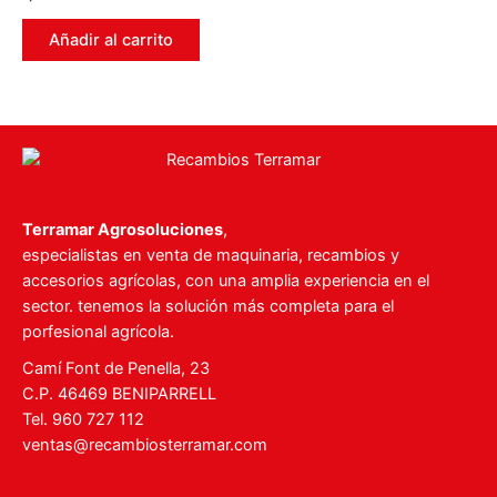
en
0
de
Añadir al carrito
5
Terramar Agrosoluciones
,
especialistas en venta de maquinaria, recambios y
accesorios agrícolas, con una amplia experiencia en el
sector. tenemos la solución más completa para el
porfesional agrícola.
Camí Font de Penella, 23
C.P. 46469 BENIPARRELL
Tel. 960 727 112
ventas@recambiosterramar.com